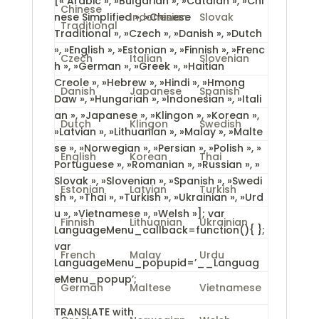
[« Arabic », »Bulgarian », »Catalan », »Chi
Chinese
nese Simplified », »Chinese
Indonesian
Slovak
Traditional
Traditional », »Czech », »Danish », »Dutch
», »English », »Estonian », »Finnish », »Frenc
Czech
Italian
Slovenian
h », »German », »Greek », »Haitian
Creole », »Hebrew », »Hindi », »Hmong
Danish
Japanese
Spanish
Daw », »Hungarian », »Indonesian », »Itali
an », »Japanese », »Klingon », »Korean »,
Dutch
Klingon
Swedish
»Latvian », »Lithuanian », »Malay », »Malte
se », »Norwegian », »Persian », »Polish », »
English
Korean
Thai
Portuguese », »Romanian », »Russian », »
Slovak », »Slovenian », »Spanish », »Swedi
Estonian
Latvian
Turkish
sh », »Thai », »Turkish », »Ukrainian », »Urd
u », »Vietnamese », »Welsh »]; var
Finnish
Lithuanian
Ukrainian
LanguageMenu_callback=function(){ };
var
French
Malay
Urdu
LanguageMenu_popupid=’__Languag
eMenu_popup’;
German
Maltese
Vietnamese
TRANSLATE with