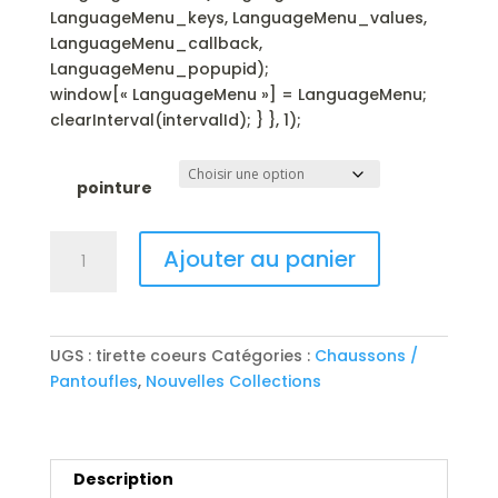
LanguageMenu_keys, LanguageMenu_values,
LanguageMenu_callback,
LanguageMenu_popupid);
window[« LanguageMenu »] = LanguageMenu;
clearInterval(intervalId); } }, 1);
pointure
quantité
A
Ajouter au panier
de
l
BELLAMY
t
pantoufle
e
tirette
r
UGS :
tirette coeurs
Catégories :
Chaussons /
n
Pantoufles
,
Nouvelles Collections
a
t
i
v
Description