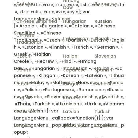
Hmong
Catalan
Romanian
», »pl », »pt », »ro », »ru », »sk », »sl », »es », »sv », »th
Daw
», »tr », »uk », »ur », »vi », »cy »]; var
LanguageMenu_values=
Chinese Simplified
Hungarian
Russian
[« Arabic », »Bulgarian », »Catalan », »Chinese
Simplified », »Chinese
Chinese
Indonesian
Slovak
Traditional », »Czech », »Danish », »Dutch », »Englis
Traditional
h », »Estonian », »Finnish », »French », »German », »
Greek », »Haitian
Czech
Italian
Slovenian
Creole », »Hebrew », »Hindi », »Hmong
Daw », »Hungarian », »Indonesian », »Italian », »Ja
Danish
Japanese
Spanish
panese », »Klingon », »Korean », »Latvian », »Lithua
nian », »Malay », »Maltese », »Norwegian », »Persia
Dutch
Klingon
Swedish
n », »Polish », »Portuguese », »Romanian », »Russia
n », »Slovak », »Slovenian », »Spanish », »Swedish »,
English
Korean
Thai
»Thai », »Turkish », »Ukrainian », »Urdu », »Vietnam
ese », »Welsh »]; var
Estonian
Latvian
Turkish
LanguageMenu_callback=function(){ }; var
LanguageMenu_popupid=’__LanguageMenu_p
Finnish
Lithuanian
Ukrainian
opup’;