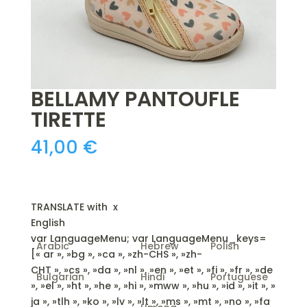
BELLAMY PANTOUFLE
TIRETTE
41,00
€
TRANSLATE with
x
English
var LanguageMenu; var LanguageMenu_keys=
Arabic
Hebrew
Polish
[« ar », »bg », »ca », »zh-CHS », »zh-
CHT », »cs », »da », »nl », »en », »et », »fi », »fr », »de
Bulgarian
Hindi
Portuguese
», »el », »ht », »he », »hi », »mww », »hu », »id », »it », »
ja », »tlh », »ko », »lv », »lt », »ms », »mt », »no », »fa