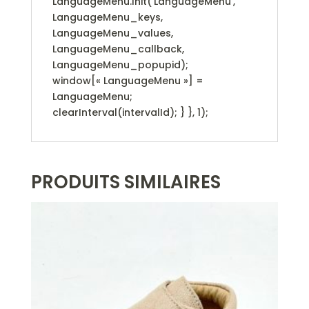
LanguageMenu.Init(‘LanguageMenu’,
LanguageMenu_keys,
LanguageMenu_values,
LanguageMenu_callback,
LanguageMenu_popupid);
window[« LanguageMenu »] =
LanguageMenu;
clearInterval(intervalId); } }, 1);
PRODUITS SIMILAIRES