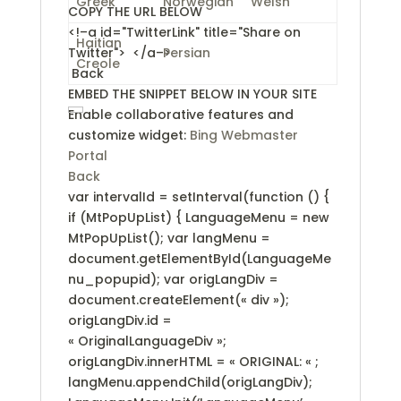
Greek
Norwegian
Welsh
COPY THE URL BELOW
<!–a id="TwitterLink" title="Share on
Haitian
Twitter">
</a–>
Persian
Creole
Back
EMBED THE SNIPPET BELOW IN YOUR SITE
Enable collaborative features and
customize widget:
Bing Webmaster
Portal
Back
var intervalId = setInterval(function () {
if (MtPopUpList) { LanguageMenu = new
MtPopUpList(); var langMenu =
document.getElementById(LanguageMe
nu_popupid); var origLangDiv =
document.createElement(« div »);
origLangDiv.id =
« OriginalLanguageDiv »;
origLangDiv.innerHTML = «
ORIGINAL:
« ;
langMenu.appendChild(origLangDiv);