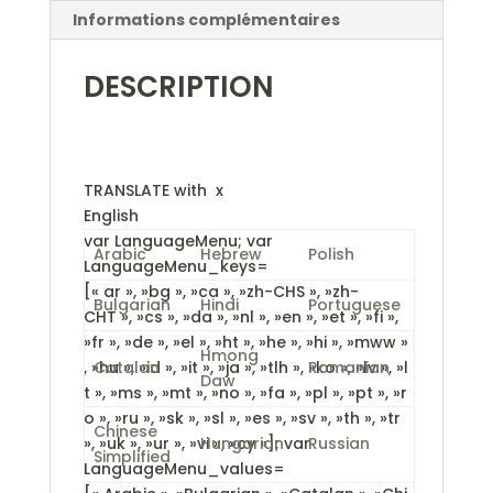
e
Informations complémentaires
:
DESCRIPTION
TRANSLATE with
x
English
var LanguageMenu; var
Arabic
Hebrew
Polish
LanguageMenu_keys=
[« ar », »bg », »ca », »zh-CHS », »zh-
Bulgarian
Hindi
Portuguese
CHT », »cs », »da », »nl », »en », »et », »fi »,
»fr », »de », »el », »ht », »he », »hi », »mww »
Hmong
, »hu », »id », »it », »ja », »tlh », »ko », »lv », »l
Catalan
Romanian
Daw
t », »ms », »mt », »no », »fa », »pl », »pt », »r
o », »ru », »sk », »sl », »es », »sv », »th », »tr
Chinese
», »uk », »ur », »vi », »cy »]; var
Hungarian
Russian
Simplified
LanguageMenu_values=