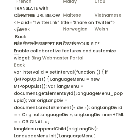
French
Malay
Urdu
TRANSLATE with
German
Maltese
Vietnamese
COPY THE URL BELOW
<!–a id="TwitterLink" title="Share on Twitter">
Greek
Norwegian
Welsh
</a–>
Back
Haitian Creole
Persian
EMBED THE SNIPPET BELOW IN YOUR SITE
Enable collaborative features and customize
widget:
Bing Webmaster Portal
Back
var intervalId = setInterval(function () { if
(MtPopUpList) { LanguageMenu = new
MtPopUpList(); var langMenu =
document.getElementById(LanguageMenu_pop
upid); var origLangDiv =
document.createElement(« div »); origLangDiv.id
= « OriginalLanguageDiv »; origLangDiv.innerHTML
= «
ORIGINAL:
« ;
langMenu.appendChild(origLangDiv);
LanguageMenu.Init(‘LanguageMenu’,