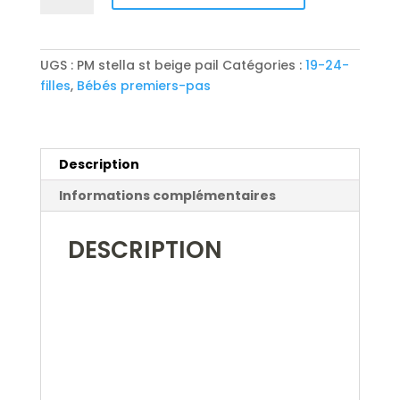
BELLAMY
t
velcro
e
r
UGS :
PM stella st beige pail
Catégories :
19-24-
n
filles
,
Bébés premiers-pas
a
t
i
v
Description
e
Informations complémentaires
:
DESCRIPTION