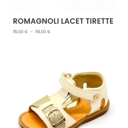
ROMAGNOLI LACET TIRETTE
Plage
115,00
€
–
119,00
€
de
prix :
115,00 €
à
119,00 €