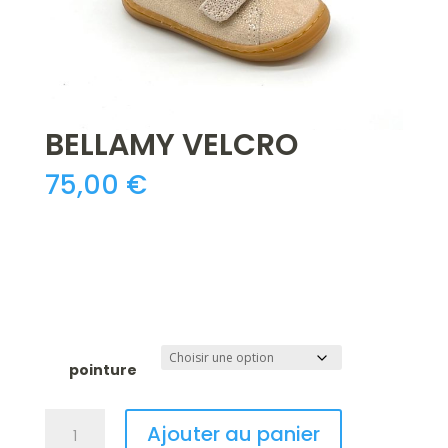
BELLAMY VELCRO
75,00
€
pointure
quantité
A
Ajouter au panier
de
l