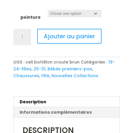
à
93,00 €
pointure
quantité
A
Ajouter au panier
de
l
BELLAMY
t
bottillon
e
tirette
r
UGS :
celi bottillon croute brun
Catégories :
19-
n
24-filles
,
25-31
,
Bébés premiers-pas
,
a
Chaussures
,
Fille
,
Nouvelles Collections
t
i
v
e
Description
:
Informations complémentaires
DESCRIPTION